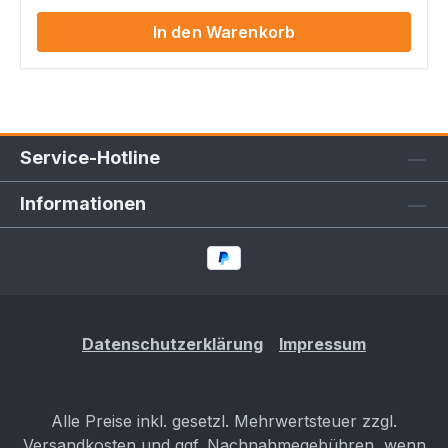
Typgenehmigung MKB Hubraum KW Euronorm
In den Warenkorb
Scirocco e1*2001/116*0471*… CZCA 1395 092 /
5000 Euro 6
Service-Hotline
Informationen
Datenschutzerklärung
Impressum
Alle Preise inkl. gesetzl. Mehrwertsteuer zzgl.
Versandkosten
und ggf. Nachnahmegebühren, wenn