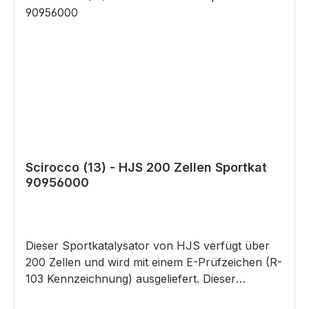
5000 Euro 6 CHPA 1395 103 / 4500 Euro 5
CZDA 1395 110 / 5000 Euro 6 CJSB 1798 132 /
4500 Euro 6 CJXC 1984 221 / 5500 Euro 6
Scirocco (13) - HJS 200 Zellen Sportkat
90956000
Dieser Sportkatalysator von HJS verfügt über
200 Zellen und wird mit einem E-Prüfzeichen (R-
103 Kennzeichnung) ausgeliefert. Dieser
Katalysator verfügt über folgenden Maße: