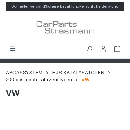
Zum Hauptinhalt springen
Schneller Versand
Sichere Bezahlung
Persönliche Beratung
Ware
ABGASSYSTEM
HJS KATALYSATOREN
200 cpsi nach Fahrzeugtypen
VW
VW