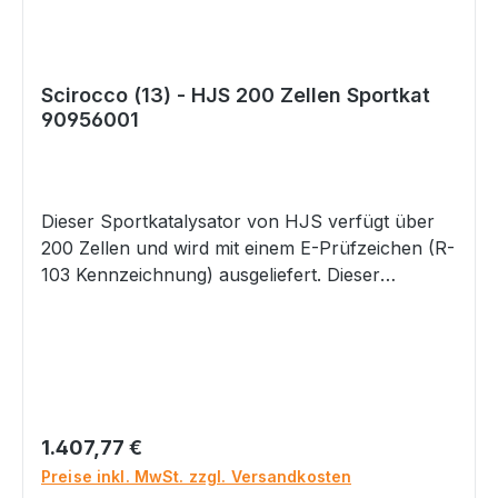
Scirocco (13) - HJS 200 Zellen Sportkat
90956001
Dieser Sportkatalysator von HJS verfügt über
200 Zellen und wird mit einem E-Prüfzeichen (R-
103 Kennzeichnung) ausgeliefert. Dieser
Katalysator verfügt über folgenden Maße:
Eingang: Ø 89mm / Ausgang: Ø 76mm – Länge
200mm x Ø 121m Welche Fahrzeugtypen im
Gutachten vermerkt und somit eintragungsfrei
sind, entnehmen Sie bitte der nachfolgenden
Verwendungsliste. Sollte Ihr Fahrzeugtyp nicht
Regulärer Preis:
1.407,77 €
aufgelistet sein, so rufen Sie uns bitte an oder
Preise inkl. MwSt. zzgl. Versandkosten
schreiben Sie uns eine E-Mail.