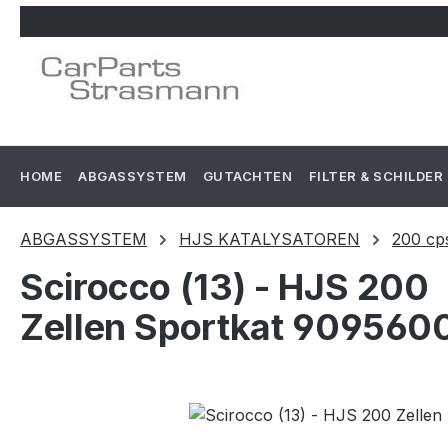
m Hauptinhalt springen
Zur Suche springen
Zur Hauptnavigation springen
HOME
ABGASSYSTEM
GUTACHTEN
FILTER & SCHILDER
ABGASSYSTEM
HJS KATALYSATOREN
200 cp
Scirocco (13) - HJS 200
Zellen Sportkat 909560
Bildergalerie überspringen