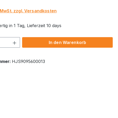
. MwSt. zzgl. Versandkosten
tig in 1 Tag, Lieferzeit 10 days
 Anzahl: Gib den gewünschten Wert ein 
In den Warenkorb
mmer:
HJS9095600013