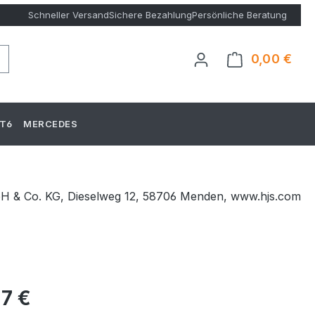
Schneller Versand
Sichere Bezahlung
Persönliche Beratung
0,00 €
Ware
T6
MERCEDES
bH & Co. KG, Dieselweg 12, 58706 Menden, www.hjs.com
eis:
77 €