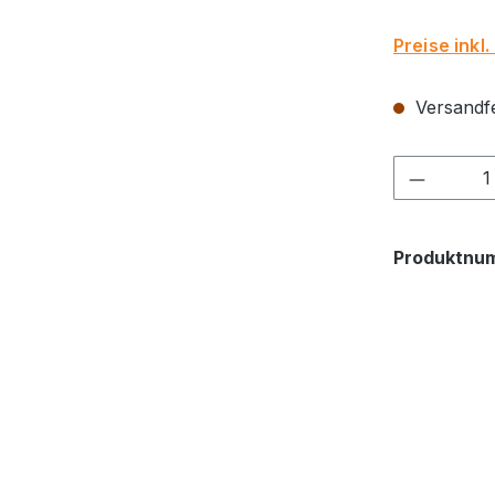
Preise inkl
Versandfer
Produkt
Produktnu