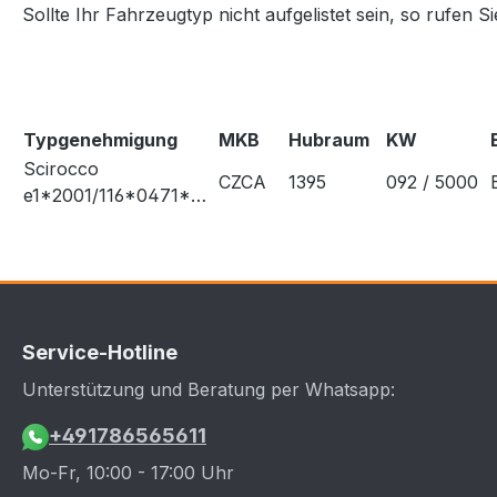
Sollte Ihr Fahrzeugtyp nicht aufgelistet sein, so rufen S
Typgenehmigung
MKB
Hubraum
KW
Scirocco
CZCA
1395
092 / 5000
e1*2001/116*0471*…
Service-Hotline
Unterstützung und Beratung per Whatsapp:
+491786565611
Mo-Fr, 10:00 - 17:00 Uhr