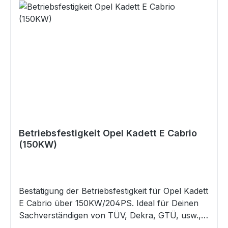
die oben genannten Angaben von denen in
Deinem Fahrzeugschein / ZB I abweichen, so
mail uns bitte Deinen Fahrzeugschein / ZB I und
ruf uns dann an. Wir werden dann prüfen, ob
diese Datenbestätigung trotzdem für Dein
Fahrzeug die Richtige ist. Sollte kein
Fahrzeugschein / ZB I vorliegen, so ruf uns bitte
vor einem Kauf an, welche Möglichkeiten es für
eine Erstellung gibt. GefahrenhinweiseEs sind
keine bekannt
Betriebsfestigkeit Opel Kadett E Cabrio
(150KW)
Bestätigung der Betriebsfestigkeit für Opel Kadett
E Cabrio über 150KW/204PS. Ideal für Deinen
Sachverständigen von TÜV, Dekra, GTÜ, usw.,
als Nachweis für eine legale Begutachtung nach