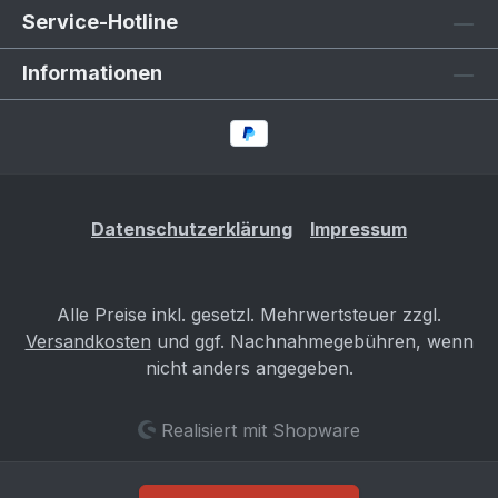
Service-Hotline
in Deinem Fahrzeugschein / ZB I abweichen, so
mail uns bitte Deinen Fahrzeugschein / ZB I und
Informationen
ruf uns dann an. Wir werden dann prüfen, ob
diese Datenbestätigung trotzdem für Dein
Fahrzeug die Richtige ist. Sollte kein
Fahrzeugschein / ZB I vorliegen, so ruf uns bitte
vor einem Kauf an, welche Möglichkeiten es für
eine Erstellung gibt. Gefahrenhinweise Es sind
Datenschutzerklärung
Impressum
keine bekannt
Alle Preise inkl. gesetzl. Mehrwertsteuer zzgl.
Versandkosten
und ggf. Nachnahmegebühren, wenn
nicht anders angegeben.
Realisiert mit Shopware