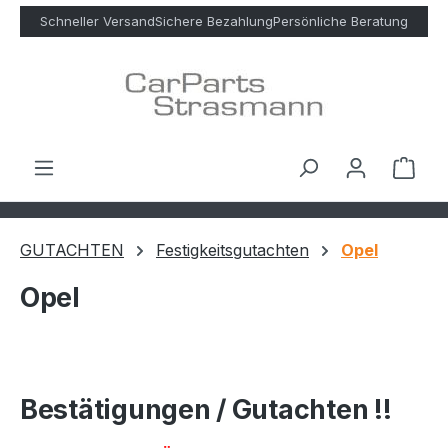
Zum Hauptinhalt springen
Schneller Versand
Sichere Bezahlung
Persönliche Beratung
Ware
GUTACHTEN
Festigkeitsgutachten
Opel
Opel
Bestätigungen / Gutachten !!