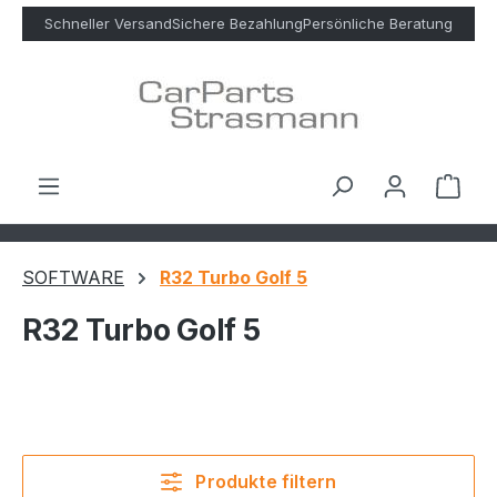
Zum Hauptinhalt springen
Schneller Versand
Sichere Bezahlung
Persönliche Beratung
Ware
SOFTWARE
R32 Turbo Golf 5
R32 Turbo Golf 5
Produkte filtern