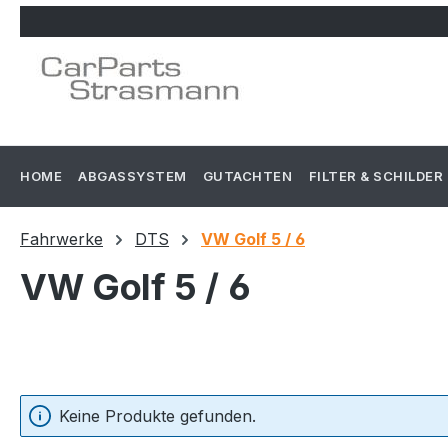
m Hauptinhalt springen
Zur Suche springen
Zur Hauptnavigation springen
HOME
ABGASSYSTEM
GUTACHTEN
FILTER & SCHILDER
Fahrwerke
DTS
VW Golf 5 / 6
VW Golf 5 / 6
Keine Produkte gefunden.