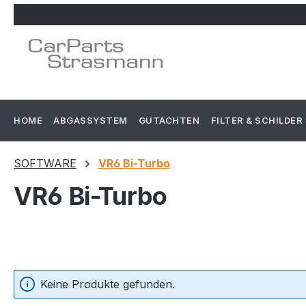
m Hauptinhalt springen
Zur Suche springen
Zur Hauptnavigation springen
HOME
ABGASSYSTEM
GUTACHTEN
FILTER & SCHILDER
SOFTWARE
VR6 Bi-Turbo
VR6 Bi-Turbo
Keine Produkte gefunden.