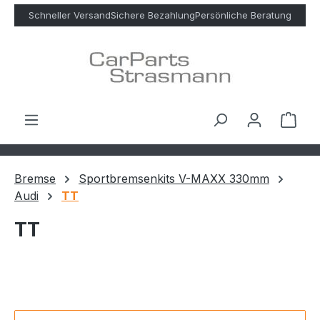
Zum Hauptinhalt springen
Schneller Versand
Sichere Bezahlung
Persönliche Beratung
Ware
Bremse
Sportbremsenkits V-MAXX 330mm
Audi
TT
TT