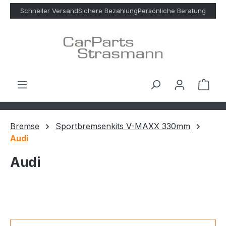
Zum Hauptinhalt springen
Schneller Versand
Sichere Bezahlung
Persönliche Beratung
Ware
Bremse
Sportbremsenkits V-MAXX 330mm
Audi
Audi