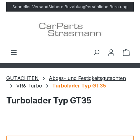
Zum Hauptinhalt springen
Schneller Versand
Sichere Bezahlung
Persönliche Beratung
Ware
GUTACHTEN
Abgas- und Festigkeitsgutachten
VR6 Turbo
Turbolader Typ GT35
Turbolader Typ GT35