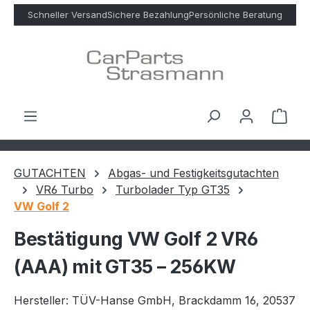
Zum Hauptinhalt springen
Schneller Versand
Sichere Bezahlung
Persönliche Beratung
Ware
GUTACHTEN
Abgas- und Festigkeitsgutachten
VR6 Turbo
Turbolader Typ GT35
VW Golf 2
Bestätigung VW Golf 2 VR6
(AAA) mit GT35 – 256KW
Hersteller: TÜV-Hanse GmbH, Brackdamm 16, 20537