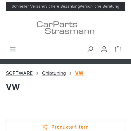
Zum Hauptinhalt springen
Schneller Versand
Sichere Bezahlung
Persönliche Beratung
Ware
SOFTWARE
Chiptuning
VW
VW
Produkte filtern