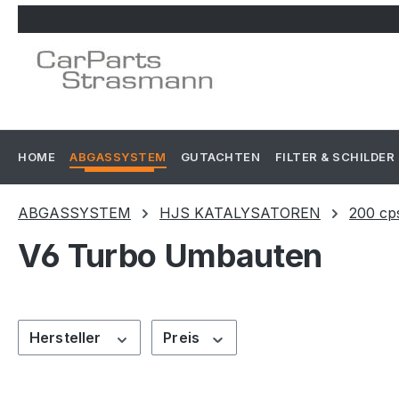
m Hauptinhalt springen
Zur Suche springen
Zur Hauptnavigation springen
HOME
ABGASSYSTEM
GUTACHTEN
FILTER & SCHILDER
ABGASSYSTEM
HJS KATALYSATOREN
200 cp
V6 Turbo Umbauten
Hersteller
Preis