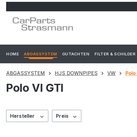
m Hauptinhalt springen
Zur Suche springen
Zur Hauptnavigation springen
HOME
ABGASSYSTEM
GUTACHTEN
FILTER & SCHILDER
ABGASSYSTEM
HJS DOWNPIPES
VW
Polo
Polo VI GTI
Hersteller
Preis