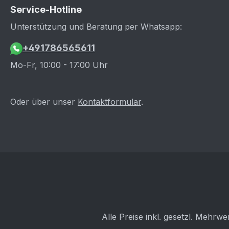
aufgelistet sein, so rufen Sie uns
Service-Hotline
bitte an oder schreiben Sie uns
Unterstützung und Beratung per Whatsapp:
eine E-Mail. Hersteller Modell
Typ kW Motortyp Polo VI GTI GB
+491786565611
147 DKZC Audi A1 II AW 147 DKZC
Mo-Fr, 10:00 - 17:00 Uhr
Hinweis: Bitte beachten Sie, dass
dieser Artikel nur auf
Kundenwunsch gefertig wird und
Oder über unser
Kontaktformular
.
ein Widerruf laut unseren
Verkaufs- und Lieferbedingungen
ausgeschlossen ist.
Alle Preise inkl. gesetzl. Mehrwe