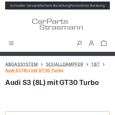
Zum Hauptinhalt springen
Schneller Versand
Sichere Bezahlung
Persönliche Beratung
Ware
ABGASSYSTEM
SCHALLDÄMPFER
1.8T
Audi S3 (8L) mit GT30 Turbo
Audi S3 (8L) mit GT30 Turbo