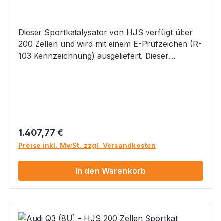
Dieser Sportkatalysator von HJS verfügt über
200 Zellen und wird mit einem E-Prüfzeichen (R-
103 Kennzeichnung) ausgeliefert. Dieser
Katalysator verfügt über folgenden Maße:
Eingang: Ø 89mm / Ausgang: Ø 70mm – Länge
200mm x Ø 121m Welche Fahrzeugtypen im
Gutachten vermerkt und somit eintragungsfrei
sind, entnehmen Sie bitte der nachfolgenden
Verwendungsliste. Sollte Ihr Fahrzeugtyp nicht
Regulärer Preis:
1.407,77 €
aufgelistet sein, so rufen Sie uns bitte an oder
Preise inkl. MwSt. zzgl. Versandkosten
schreiben Sie uns eine E-Mail.
Typgenehmigung MKB Hubraum KW Euronorm
In den Warenkorb
8U e1*2007/46*0591*… CHPB 1395 110 / 5000
Euro 6