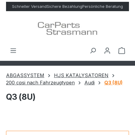
Zum Hauptinhalt springen
Schneller Versand
Sichere Bezahlung
Persönliche Beratung
Ware
ABGASSYSTEM
HJS KATALYSATOREN
200 cpsi nach Fahrzeugtypen
Audi
Q3 (8U)
Q3 (8U)