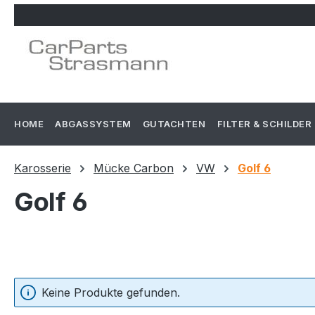
m Hauptinhalt springen
Zur Suche springen
Zur Hauptnavigation springen
HOME
ABGASSYSTEM
GUTACHTEN
FILTER & SCHILDER
Karosserie
Mücke Carbon
VW
Golf 6
Golf 6
Keine Produkte gefunden.