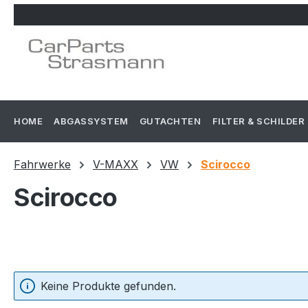
m Hauptinhalt springen
Zur Suche springen
Zur Hauptnavigation springen
HOME
ABGASSYSTEM
GUTACHTEN
FILTER & SCHILDER
Fahrwerke
V-MAXX
VW
Scirocco
Scirocco
Keine Produkte gefunden.