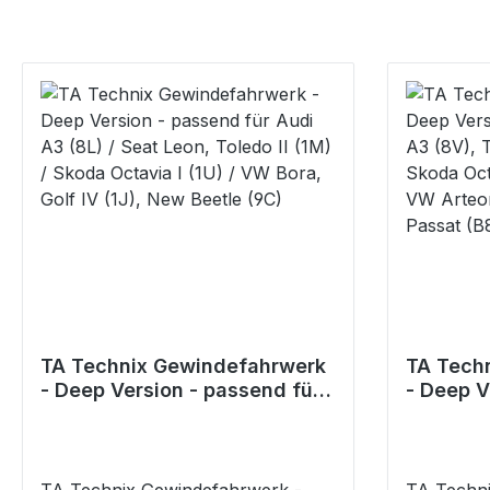
TA Technix Gewindefahrwerk
TA Tech
- Deep Version - passend für
- Deep V
Audi A3 (8L) / Seat Leon,
Audi A3 
Toledo II (1M) / Skoda Octavia
Leon (5F
I (1U) / VW Bora, Golf IV (1J),
Superb (
New Beetle (9C)
(3H), Gol