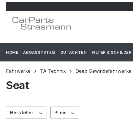
m Hauptinhalt springen
Zur Suche springen
Zur Hauptnavigation springen
HOME
ABGASSYSTEM
GUTACHTEN
FILTER & SCHILDER
Fahrwerke
TA-Technix
Deep Gewindefahrwerke
Seat
Hersteller
Preis