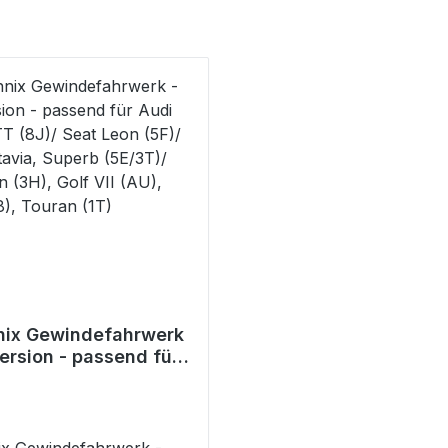
nix Gewindefahrwerk
ersion - passend für
(8V), TT (8J)/ Seat
)/ Skoda Octavia,
5E/3T)/ VW Arteon
f VII (AU), Passat