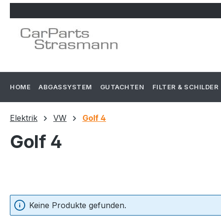
m Hauptinhalt springen
Zur Suche springen
Zur Hauptnavigation springen
HOME
ABGASSYSTEM
GUTACHTEN
FILTER & SCHILDER
Elektrik
VW
Golf 4
Golf 4
Keine Produkte gefunden.