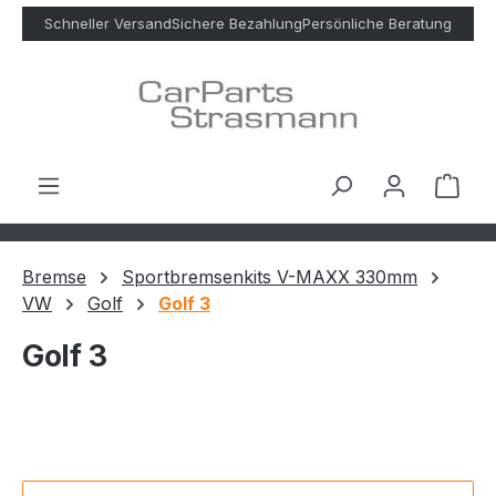
Zum Hauptinhalt springen
Schneller Versand
Sichere Bezahlung
Persönliche Beratung
Ware
Bremse
Sportbremsenkits V-MAXX 330mm
VW
Golf
Golf 3
Golf 3