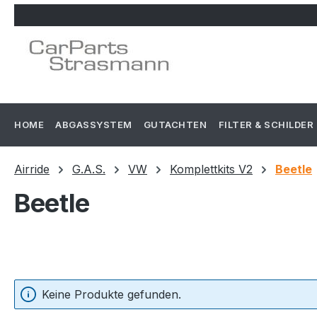
m Hauptinhalt springen
Zur Suche springen
Zur Hauptnavigation springen
HOME
ABGASSYSTEM
GUTACHTEN
FILTER & SCHILDER
Airride
G.A.S.
VW
Komplettkits V2
Beetle
Beetle
Keine Produkte gefunden.