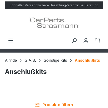
Zum Hauptinhalt springen
Schneller Versand
Sichere Bezahlung
Persönliche Beratung
Ware
Airride
G.A.S.
Sonstige Kits
Anschlußkits
Anschlußkits
Produkte filtern