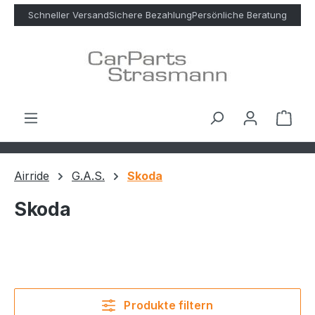
Zum Hauptinhalt springen
Schneller Versand
Sichere Bezahlung
Persönliche Beratung
Ware
Airride
G.A.S.
Skoda
Skoda
Produkte filtern