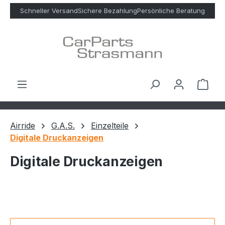
Zum Hauptinhalt springen
Schneller Versand
Sichere Bezahlung
Persönliche Beratung
Ware
Airride
G.A.S.
Einzelteile
Digitale Druckanzeigen
Digitale Druckanzeigen