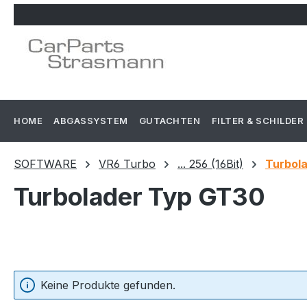
m Hauptinhalt springen
Zur Suche springen
Zur Hauptnavigation springen
HOME
ABGASSYSTEM
GUTACHTEN
FILTER & SCHILDER
SOFTWARE
VR6 Turbo
... 256 (16Bit)
Turbol
Turbolader Typ GT30
Keine Produkte gefunden.