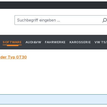
SOFTWARE
AUDI&VW
FAHRWERKE
KAROSSERIE
VW T5/
ader Typ GT30