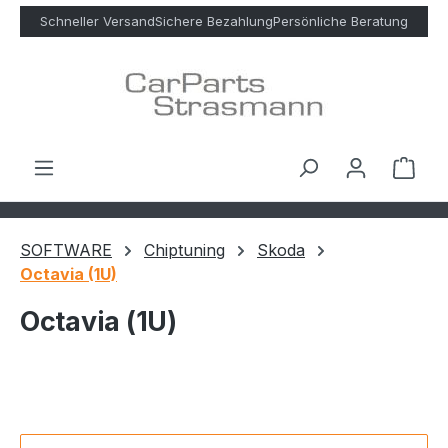
Zum Hauptinhalt springen
Schneller Versand
Sichere Bezahlung
Persönliche Beratung
Ware
SOFTWARE
Chiptuning
Skoda
Octavia (1U)
Octavia (1U)