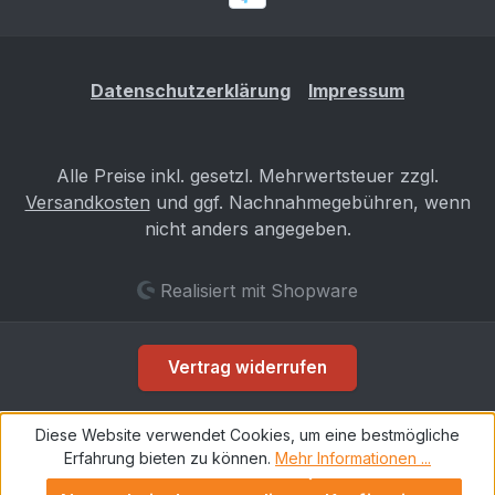
dann an. Wir werden dann prüfen, ob diese
Datenbestätigung trotzdem für Dein Fahrzeug
die Richtige ist. Gefahrenhinweise Es sind keine
Datenschutzerklärung
Impressum
bekannt
Alle Preise inkl. gesetzl. Mehrwertsteuer zzgl.
Versandkosten
und ggf. Nachnahmegebühren, wenn
nicht anders angegeben.
Realisiert mit Shopware
Vertrag widerrufen
Diese Website verwendet Cookies, um eine bestmögliche
Erfahrung bieten zu können.
Mehr Informationen ...