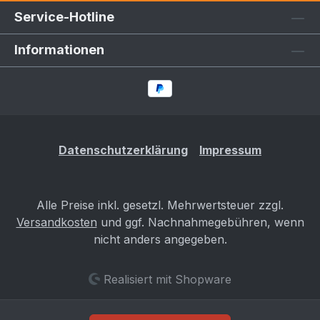
(204PS) Auflagen: Max. ET+5 an Achse 1 & 2*
Service-Hotline
* Solltest Du eine geringere ET als +5
haben, zum Beispiel +1 / -5, usw., so muss Dein
Informationen
Sachverständiger dies gesondert prüfen. Sollten
die oben genannten Angaben von denen in
Deinem Fahrzeugschein / ZB I abweichen, so
mail uns bitte Deinen Fahrzeugschein / ZB I und
ruf uns dann an. Wir werden dann prüfen, ob
diese Datenbestätigung trotzdem für Dein
Datenschutzerklärung
Impressum
Fahrzeug die Richtige ist. Gefahrenhinweise Es
sind keine bekannt
Alle Preise inkl. gesetzl. Mehrwertsteuer zzgl.
Versandkosten
und ggf. Nachnahmegebühren, wenn
nicht anders angegeben.
Realisiert mit Shopware