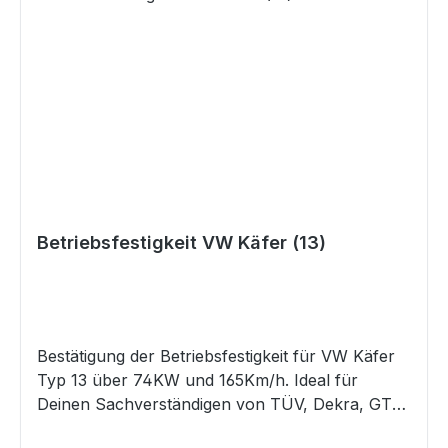
und 165Km/h Auflagen: Scheibenbremse an
Achse 1 und Schräglenkerhinterachse Sollten
die oben genannten Angaben von denen in
Deinem Fahrzeugschein / ZB I abweichen, so
mail uns bitte Deinen Fahrzeugschein / ZB I und
ruf uns dann an. Wir werden dann prüfen, ob
diese Datenbestätigung trotzdem für Dein
Fahrzeug die Richtige ist. GefahrenhinweiseEs
sind keine bekannt
Betriebsfestigkeit VW Käfer (13)
Bestätigung der Betriebsfestigkeit für VW Käfer
Typ 13 über 74KW und 165Km/h. Ideal für
Deinen Sachverständigen von TÜV, Dekra, GTÜ,
usw., als Nachweis für eine legale Begutachtung