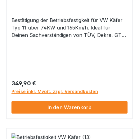
Bestätigung der Betriebsfestigkeit für VW Käfer
Typ 11 über 74KW und 165Km/h. Ideal für
Deinen Sachverständigen von TÜV, Dekra, GTÜ,
usw., als Nachweis für eine legale Begutachtung
nach §19.2/§21 StVZO.Für eine Bestellung dieses
Artikels beachte bitte die Auflagen/Hinweise in
unserer Hauptkategorie
unter Bestätigungen/GutachtenWir empfehlen
Dir, uns vor einem Kauf anzurufen, um den
Regulärer Preis:
349,90 €
Vorgang vorher durchzusprechen. Ein Widerruf
Preise inkl. MwSt. zzgl. Versandkosten
ist ausgeschlossen. Bitte beachte, dass ein
Versand dieses Artikels nur an Deinen
In den Warenkorb
Sachverständigen per E-Mail erfolgt.
Betriebsfestigkeit nach Rili751 für folgendes
Modell: Modell: VW Käfer Typ: 11 ZB I - Ziff.
K: 2180, usw. ... Max. Leistung: 74KW (101PS)