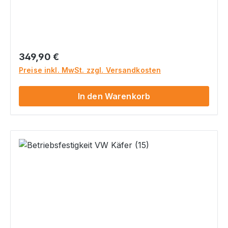
nach §19.2/§21 StVZO.Für eine Bestellung dieses
Artikels beachte bitte die Auflagen/Hinweise in
unserer Hauptkategorie
unter Bestätigungen/GutachtenWir empfehlen
Dir, uns vor einem Kauf anzurufen, um den
Regulärer Preis:
349,90 €
Vorgang vorher durchzusprechen. Ein Widerruf
Preise inkl. MwSt. zzgl. Versandkosten
ist ausgeschlossen. Bitte beachte, dass ein
Versand dieses Artikels nur an Deinen
In den Warenkorb
Sachverständigen per E-Mail erfolgt.
Betriebsfestigkeit nach Rili751 für folgendes
Modell: Modell: VW Käfer Typ: 13 ZB I - Ziff.
K: 8303, usw. ... Max. Leistung: 74KW (101PS)
und 165Km/h Auflagen: Scheibenbremse an
Achse 1 und Schräglenkerhinterachse Sollten
die oben genannten Angaben von denen in
Deinem Fahrzeugschein / ZB I abweichen, so
mail uns bitte Deinen Fahrzeugschein / ZB I und
ruf uns dann an. Wir werden dann prüfen, ob
diese Datenbestätigung trotzdem für Dein