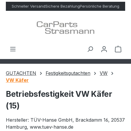
Zum Hauptinhalt springen
Schneller Versand
Sichere Bezahlung
Persönliche Beratung
Ware
GUTACHTEN
Festigkeitsgutachten
VW
VW Käfer
Betriebsfestigkeit VW Käfer
(15)
Hersteller: TÜV-Hanse GmbH, Brackdamm 16, 20537
Hamburg, www.tuev-hanse.de