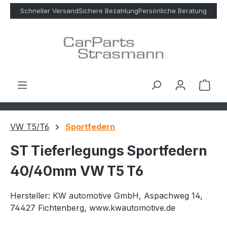
Zum Hauptinhalt springen
Schneller Versand
Sichere Bezahlung
Persönliche Beratung
Ware
VW T5/T6
Sportfedern
ST Tieferlegungs Sportfedern
40/40mm VW T5 T6
Hersteller: KW automotive GmbH, Aspachweg 14,
74427 Fichtenberg, www.kwautomotive.de