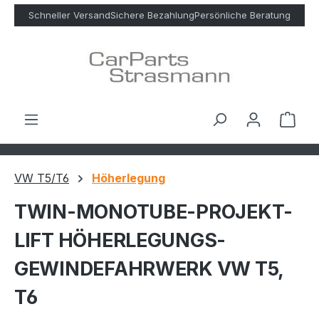
Zum Hauptinhalt springen
Schneller Versand
Sichere Bezahlung
Persönliche Beratung
Ware
VW T5/T6
Höherlegung
TWIN-MONOTUBE-PROJEKT-
LIFT HÖHERLEGUNGS-
GEWINDEFAHRWERK VW T5,
T6