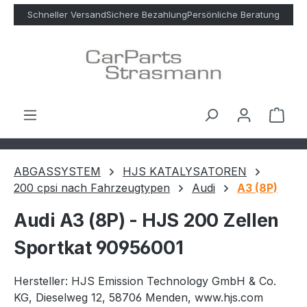
Zum Hauptinhalt springen
Schneller Versand
Sichere Bezahlung
Persönliche Beratung
Ware
ABGASSYSTEM
HJS KATALYSATOREN
200 cpsi nach Fahrzeugtypen
Audi
A3 (8P)
Audi A3 (8P) - HJS 200 Zellen
Sportkat 90956001
Hersteller: HJS Emission Technology GmbH & Co.
KG, Dieselweg 12, 58706 Menden, www.hjs.com