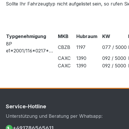
Sollte Ihr Fahrzeugtyp nicht aufgelistet sein, so rufen S
Typgenehmigung
MKB
Hubraum
KW
8P
CBZB
1197
077 / 5000
e1*2001/116*0217*…
CAXC
1390
092 / 5000
CAXC
1390
092 / 5000
Service-Hotline
Unterstützung und Beratung per Whatsapp:
+491786565611