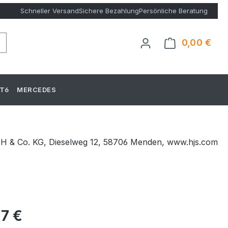
Schneller Versand
Sichere Bezahlung
Persönliche Beratung
0,00 €
Ware
T6
MERCEDES
bH & Co. KG, Dieselweg 12, 58706 Menden, www.hjs.com
eis:
77 €