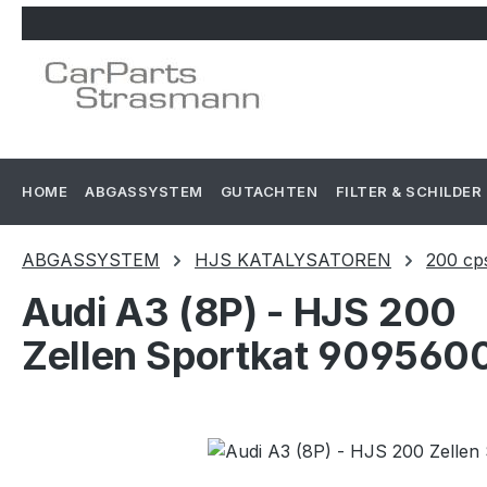
m Hauptinhalt springen
Zur Suche springen
Zur Hauptnavigation springen
HOME
ABGASSYSTEM
GUTACHTEN
FILTER & SCHILDER
ABGASSYSTEM
HJS KATALYSATOREN
200 cp
Audi A3 (8P) - HJS 200
Zellen Sportkat 909560
Bildergalerie überspringen