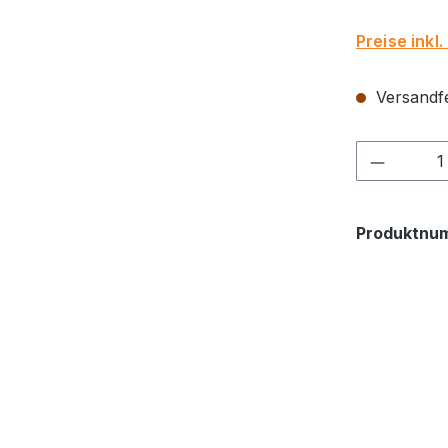
Preise inkl
Versandfer
Produkt
Produktnu