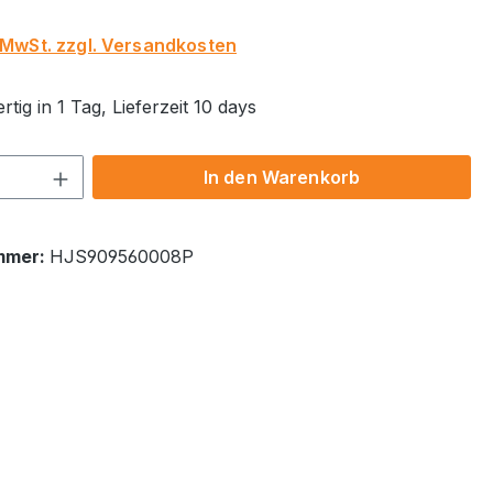
. MwSt. zzgl. Versandkosten
tig in 1 Tag, Lieferzeit 10 days
 Anzahl: Gib den gewünschten Wert ein 
In den Warenkorb
mmer:
HJS909560008P