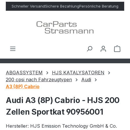
Zum Hauptinhalt springen
Schneller Versand
Sichere Bezahlung
Persönliche Beratung
Ware
ABGASSYSTEM
HJS KATALYSATOREN
200 cpsi nach Fahrzeugtypen
Audi
A3 (8P) Cabrio
Audi A3 (8P) Cabrio - HJS 200
Zellen Sportkat 90956001
Hersteller: HJS Emission Technology GmbH & Co.