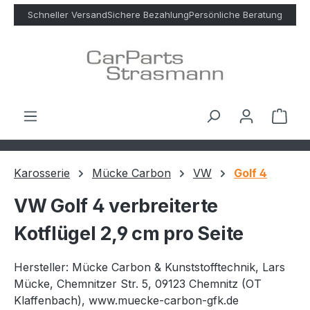
Zum Hauptinhalt springen
Schneller Versand
Sichere Bezahlung
Persönliche Beratung
Ware
Karosserie
Mücke Carbon
VW
Golf 4
VW Golf 4 verbreiterte
Kotflügel 2,9 cm pro Seite
Hersteller: Mücke Carbon & Kunststofftechnik, Lars
Mücke, Chemnitzer Str. 5, 09123 Chemnitz (OT
Klaffenbach), www.muecke-carbon-gfk.de