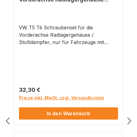
Stoßdämpfer
VW T5 T6 Schraubenset für die
Vorderachse Radlagergehäuse /
Stoßdämpfer, nur für Fahrzeuge mit
Schwerlast Fahrwerk. Lieferumfang: 4x
Schrauben M12x1,5x65 und 4x Muttern
M12x1,5 selbstsichernd Hinweis: Nur für
Fahrzeuge mit Schwerlastfahrwerk
geeignet. Gefahrenhinweise: Nicht
geeignet für Kinder unter 14 Jahren.
Regulärer Preis:
32,30 €
Dieses Produkt hat funktionsbedingt
Preise inkl. MwSt. zzgl. Versandkosten
scharfe Kanten.
In den Warenkorb