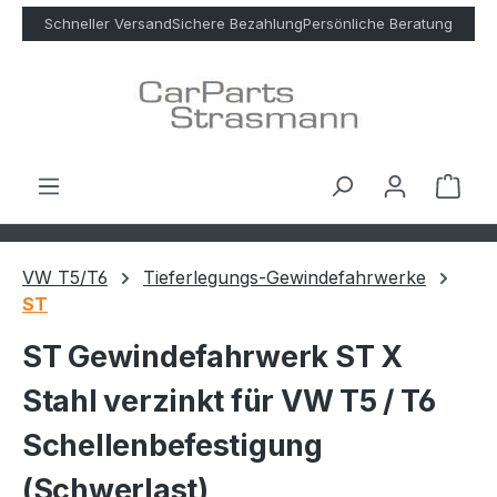
Zum Hauptinhalt springen
Schneller Versand
Sichere Bezahlung
Persönliche Beratung
Ware
VW T5/T6
Tieferlegungs-Gewindefahrwerke
ST
ST Gewindefahrwerk ST X
Stahl verzinkt für VW T5 / T6
Schellenbefestigung
(Schwerlast)