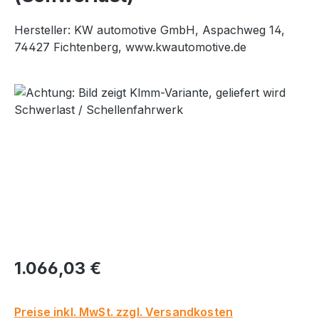
Hersteller: KW automotive GmbH, Aspachweg 14,
74427 Fichtenberg, www.kwautomotive.de
Bildergalerie überspringen
Regulärer Preis:
1.066,03 €
Preise inkl. MwSt. zzgl. Versandkosten