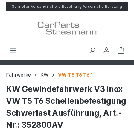
Zum Hauptinhalt springen
Schneller Versand
Sichere Bezahlung
Persönliche Beratung
Ware
Fahrwerke
KW
VW T5 T6 T6.1
KW Gewindefahrwerk V3 inox
VW T5 T6 Schellenbefestigung
Schwerlast Ausführung, Art.-
Nr.: 352800AV