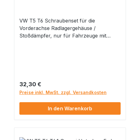
VW T5 T6 Schraubenset für die
Vorderachse Radlagergehäuse /
Stoßdämpfer, nur für Fahrzeuge mit
Schwerlast Fahrwerk. Lieferumfang: 4x
Schrauben M12x1,5x65 und 4x Muttern
M12x1,5 selbstsichernd Hinweis: Nur für
Fahrzeuge mit Schwerlastfahrwerk
geeignet. Gefahrenhinweise: Nicht
geeignet für Kinder unter 14 Jahren.
Regulärer Preis:
32,30 €
Dieses Produkt hat funktionsbedingt
Preise inkl. MwSt. zzgl. Versandkosten
scharfe Kanten.
In den Warenkorb