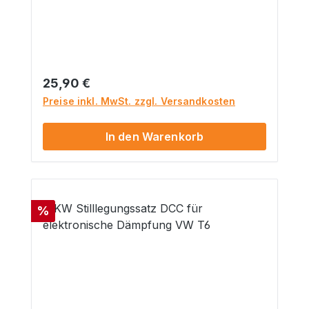
Einbauposition: Hinterachse beidseitig
Lieferumfang: 1 Paar (2 Stück)
Regulärer Preis:
25,90 €
Preise inkl. MwSt. zzgl. Versandkosten
In den Warenkorb
Rabatt
%