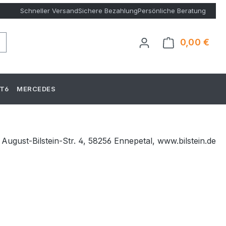
Schneller Versand
Sichere Bezahlung
Persönliche Beratung
0,00 €
Ware
T6
MERCEDES
August-Bilstein-Str. 4, 58256 Ennepetal, www.bilstein.de