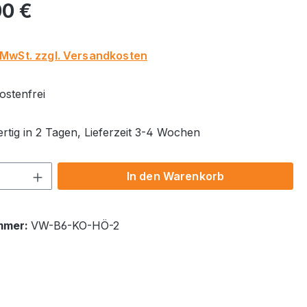
eis:
00 €
. MwSt. zzgl. Versandkosten
stenfrei
rtig in 2 Tagen, Lieferzeit 3-4 Wochen
 Anzahl: Gib den gewünschten Wert ein 
In den Warenkorb
mmer:
VW-B6-KO-HÖ-2