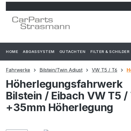
m Hauptinhalt springen
Zur Suche springen
Zur Hauptnavigation springen
HOME
ABGASSYSTEM
GUTACHTEN
FILTER & SCHILDER
Fahrwerke
Bilstein/Twin Adjust
VW T5 / T6
H
Höherlegungsfahrwerk
Bilstein / Eibach VW T5 /
+35mm Höherlegung