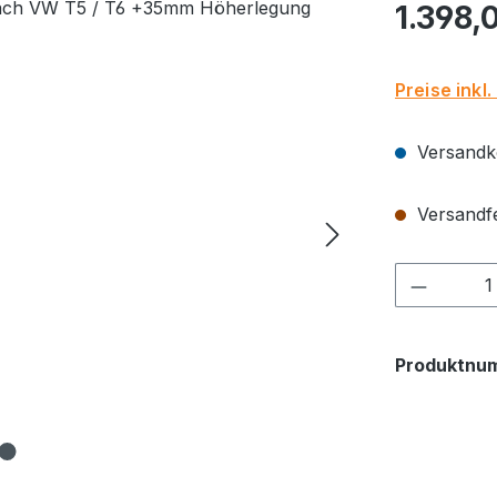
Regulärer Pr
1.398,
Preise inkl
Versandko
Versandfe
Produkt
Produktnu