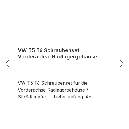
VW T5 T6 Schraubenset
Vorderachse Radlagergehäuse
Stoßdämpfer
VW T5 T6 Schraubenset für die
Vorderachse Radlagergehäuse /
Stoßdämpfer Lieferumfang: 4x
Schrauben M12x1,5x80 und 4x Muttern
M12x1,5 selbstsichernd Hinweis: Nicht für
Fahrzeuge mit Schwerlastfahrwerk
geeignet. Gefahrenhinweise: Nicht