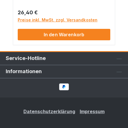
geeignet für Kinder unter 14 Jahren.
Dieses Produkt hat funktionsbedingt
Regulärer Preis:
26,40 €
scharfe Kanten.
Preise inkl. MwSt. zzgl. Versandkosten
In den Warenkorb
Service-Hotline
Informationen
Datenschutzerklärung
Impressum