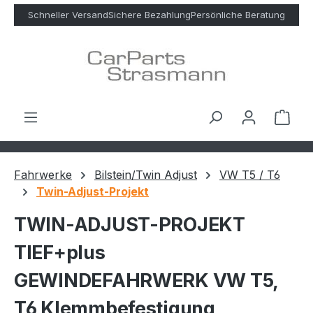
Zum Hauptinhalt springen
Schneller Versand
Sichere Bezahlung
Persönliche Beratung
Ware
Fahrwerke
Bilstein/Twin Adjust
VW T5 / T6
Twin-Adjust-Projekt
TWIN-ADJUST-PROJEKT
TIEF+plus
GEWINDEFAHRWERK VW T5,
T6 Klemmbefestigung