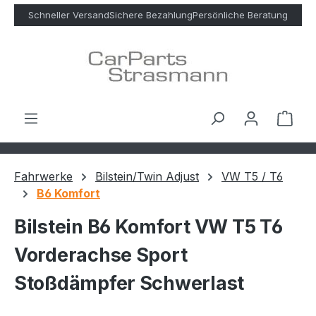
Zum Hauptinhalt springen
Schneller Versand
Sichere Bezahlung
Persönliche Beratung
Ware
Fahrwerke
Bilstein/Twin Adjust
VW T5 / T6
B6 Komfort
Bilstein B6 Komfort VW T5 T6
Vorderachse Sport
Stoßdämpfer Schwerlast