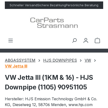
Zum Hauptinhalt springen
Schneller Versand
Sichere Bezahlung
Persönliche Beratung
Ware
ABGASSYSTEM
HJS DOWNPIPES
VW
VW Jetta III
VW Jetta III (1KM & 16) - HJS
Downpipe (1105) 90951105
Hersteller: HJS Emission Technology GmbH & Co.
KG, Dieselweg 12, 58706 Menden, www.hjs.com