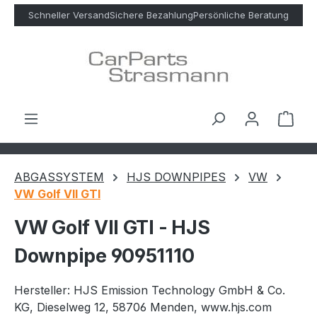
Zum Hauptinhalt springen
Schneller Versand
Sichere Bezahlung
Persönliche Beratung
Ware
ABGASSYSTEM
HJS DOWNPIPES
VW
VW Golf VII GTI
VW Golf VII GTI - HJS
Downpipe 90951110
Hersteller: HJS Emission Technology GmbH & Co.
KG, Dieselweg 12, 58706 Menden, www.hjs.com