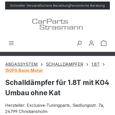
Zum Hauptinhalt springen
Schneller Versand
Sichere Bezahlung
Persönliche Beratung
Ware
ABGASSYSTEM
SCHALLDÄMPFER
1.8T
150PS Basis Motor
Schalldämpfer für 1.8T mit K04
Umbau ohne Kat
Hersteller: Exclusive-Tuningparts, Siedlungsstr. 7a,
24799 Christiansholm