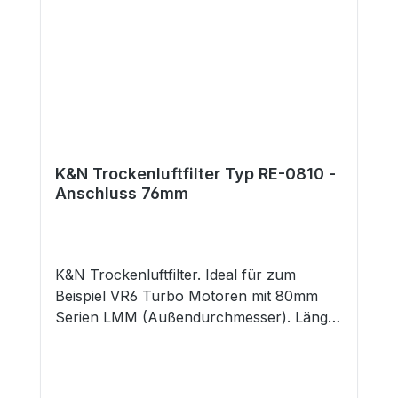
K&N Trockenluftfilter Typ RE-0810 -
Anschluss 76mm
K&N Trockenluftfilter. Ideal für zum
Beispiel VR6 Turbo Motoren mit 80mm
Serien LMM (Außendurchmesser). Länge:
228mm Durchmesser: 117x152mm
Flansch: 76mm Flanschanschluss: Mittig
Lieferumfang 1x K&N Trockenluftfilter