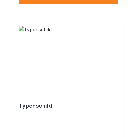
Dieser Artikel wird ohne Teilegutachten,
ABE, etc. ausgeliefert. Eine Begutachtung
per §19.2 StVZO ist über uns möglich ::..
Typenschild