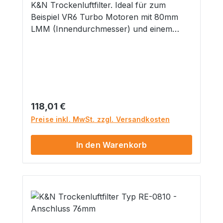
K&N Trockenluftfilter. Ideal für zum
Beispiel VR6 Turbo Motoren mit 80mm
LMM (Innendurchmesser) und einem
Außenanschluss von 87mm. Länge:
228mm Durchmesser: 152x114mm
Flansch: 89mm Flanschanschluss: Mittig
Lieferumfang 1x K&N Trockenluftfilter
GefahrenhinweiseNicht geeignet für
Kinder unter 14 Jahren. Dieses Produkt
Regulärer Preis:
118,01 €
hat funktionsbedingt scharfe Kanten. ..::
Preise inkl. MwSt. zzgl. Versandkosten
Dieser Artikel wird ohne Teilegutachten,
ABE, etc. ausgeliefert. Eine Begutachtung
In den Warenkorb
per §19.2 StVZO ist über uns möglich ::..