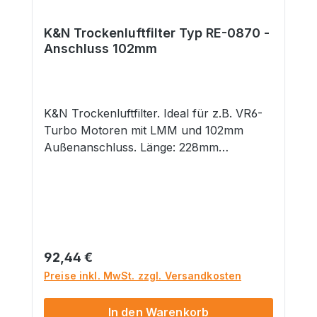
K&N Trockenluftfilter Typ RE-0870 -
Anschluss 102mm
K&N Trockenluftfilter. Ideal für z.B. VR6-
Turbo Motoren mit LMM und 102mm
Außenanschluss. Länge: 228mm
Durchmesser: 117x152mm Flansch:
102mm (Innen) Flanschanschluss: Mittig
Lieferumfang 1x K&N Trockenluftfilter
Hinweis: Bei manchen Filtern kann es
vorkommen, dass diese nur mit etwas
mehr Druck auf den LMM passen.
Regulärer Preis:
92,44 €
GefahrenhinweiseNicht geeignet für
Preise inkl. MwSt. zzgl. Versandkosten
Kinder unter 14 Jahren. Dieses Produkt
hat funktionsbedingt scharfe Kanten. ..::
In den Warenkorb