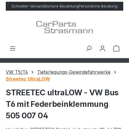
Zum Hauptinhalt springen
Schneller Versand
Sichere Bezahlung
Persönliche Beratung
Ware
VW T5/T6
Tieferlegungs-Gewindefahrwerke
Streetec UltraLOW
STREETEC ultraLOW - VW Bus
T6 mit Federbeinklemmung
505 007 04