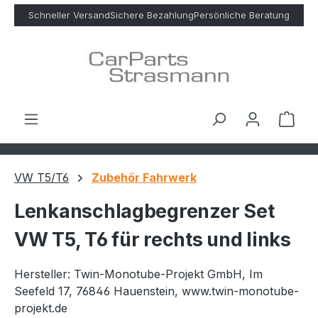
Zum Hauptinhalt springen
Schneller Versand
Sichere Bezahlung
Persönliche Beratung
Ware
VW T5/T6
Zubehör Fahrwerk
Lenkanschlagbegrenzer Set
VW T5, T6 für rechts und links
Hersteller: Twin-Monotube-Projekt GmbH, Im
Seefeld 17, 76846 Hauenstein, www.twin-monotube-
projekt.de