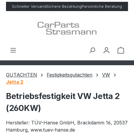
Zum Hauptinhalt springen
Schneller Versand
Sichere Bezahlung
Persönliche Beratung
Ware
GUTACHTEN
Festigkeitsgutachten
VW
Jetta 2
Betriebsfestigkeit VW Jetta 2
(260KW)
Hersteller: TÜV-Hanse GmbH, Brackdamm 16, 20537
Hamburg, www.tuev-hanse.de