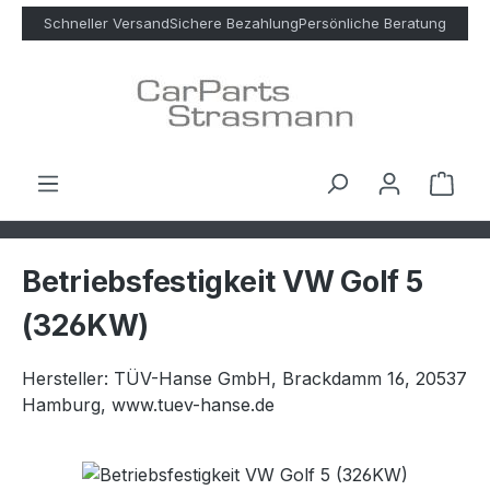
Zum Hauptinhalt springen
Schneller Versand
Sichere Bezahlung
Persönliche Beratung
Ware
Betriebsfestigkeit VW Golf 5
(326KW)
Hersteller: TÜV-Hanse GmbH, Brackdamm 16, 20537
Hamburg, www.tuev-hanse.de
Bildergalerie überspringen