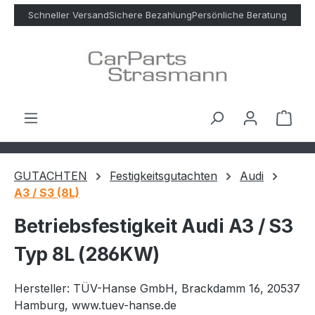
Zum Hauptinhalt springen
Schneller Versand
Sichere Bezahlung
Persönliche Beratung
Ware
GUTACHTEN
Festigkeitsgutachten
Audi
A3 / S3 (8L)
Betriebsfestigkeit Audi A3 / S3
Typ 8L (286KW)
Hersteller: TÜV-Hanse GmbH, Brackdamm 16, 20537
Hamburg, www.tuev-hanse.de