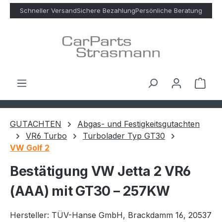
Zum Hauptinhalt springen
Schneller Versand
Sichere Bezahlung
Persönliche Beratung
Ware
GUTACHTEN
Abgas- und Festigkeitsgutachten
VR6 Turbo
Turbolader Typ GT30
VW Golf 2
Bestätigung VW Jetta 2 VR6
(AAA) mit GT30 – 257KW
Hersteller: TÜV-Hanse GmbH, Brackdamm 16, 20537